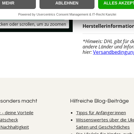
dickste Saite (also die C
Saiten und haben bei di
icken oder scrollen, um zu zoomen
Herstellerinformatio
*Hinweis: DHL gibt für d
andere Länder und Infor
hier:
Versandbedingun
esonders macht
Hilfreiche Blog-Beiträge
 - deine Vorteile
Tipps für Anfänger:innen
tätscheck
Wissenswertes über die Uku
 Nachhaltigkeit
Saiten und Geschichtliches