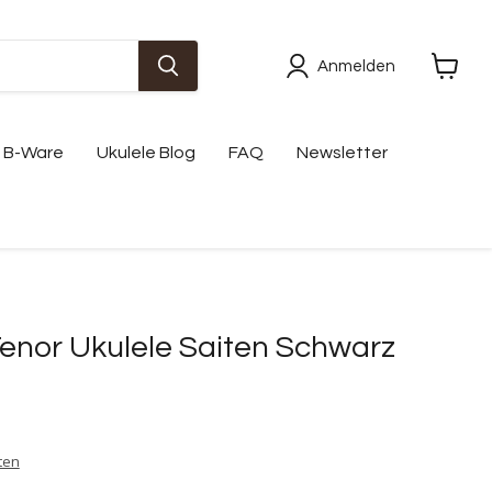
Anmelden
Waren
anzeig
B-Ware
Ukulele Blog
FAQ
Newsletter
 Tenor Ukulele Saiten Schwarz
ten