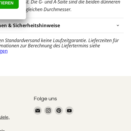
-Saite) dabei ist. Die G- und A-Saite sind die beiden dünneren
esem Set den gleichen Durchmesser.
nen & Sicherheitshinweise
en Standardversand keine Laufzeitgarantie. Lieferzeiten für
mationen zur Berechnung des Liefertermins siehe
gen
Folge uns
Email
Finde
Finde
Finde
Uke
uns
uns
uns
lele,
Supply
auf
auf
auf
Instagram
Pinterest
YouTube