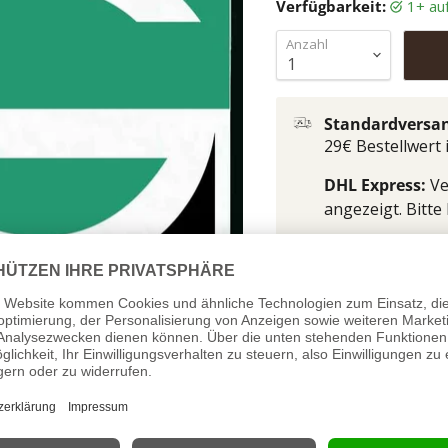
Verfügbarkeit:
1+ a
Anzahl
Standardversan
29€ Bestellwert
DHL Express:
Ve
angezeigt. Bitte
Ein Set schwarze Saiten
traditionellem Crystal-
Nylonsaiten-Set fü
Saitenstärken: G .022 
Bitte beachten: Die Saite
Saiten ineinander gewicke