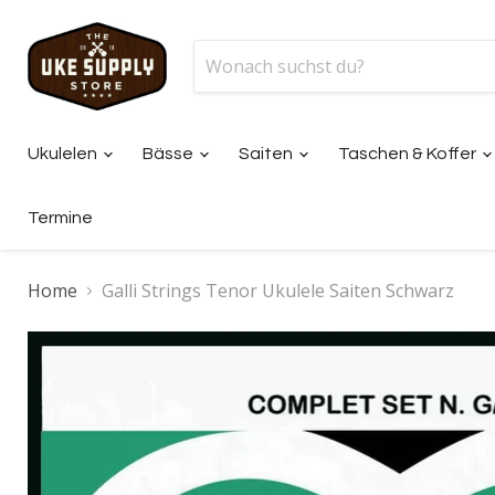
Ukulelen
Bässe
Saiten
Taschen & Koffer
Termine
Home
Galli Strings Tenor Ukulele Saiten Schwarz