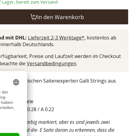
uf Lager, bereit zum Versand
In den Warenkorb
d mit DHL:
Lieferzeit 2-3 Werktage*
, kostenlos ab
 innerhalb Deutschlands.
rfügbarkeit, Preise und Laufzeit werden im Checkout
 beachte die
Versandbedingungen
.
 vom italienischen Saitenexperten Galli Strings aus
Nylon.
r Tenor-Ukulele
/ C 0.32 / E 0.28 / A 0.22
n sind nicht farbig markiert, aber es sind jeweils zwei
lt. Die C- und die- E Saite daran zu erkennen, dass die