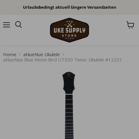
Urlaubsbedingt aktuell längere Versandzeiten
Menü
Waren
anzei
Home
aNueNue Ukulele
aNueNue Blue Moon Bird UT330 Tenor Ukulele #12231