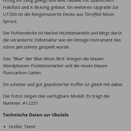
richtig ins Zeug gelegt und eine Ukulele mit spanischem
Halsfuss und X-Bracing gebaut. Ein weiteres Upgrade zur
UT200 ist die feingemaserte Decke aus
Torrefied
Moon
Spruce.
Die Fichtendecke ist hierbei hitzebehandelt und klingt durch
die veränderte Zellstruktur wie ein Vintage Instrument das
schon Jahrzehnte gespielt wurde.
Das "Blue" der Blue Moon Bird bringen die blauen
Mondphasen-Positionsmarker und die neuen blauen
Fluorcarbon-Saiten.
Ein schicker und gut gepolsterter Koffer ist gleich mit dabei.
Die Fotos zeigen das verfügbare Modell. Es trägt die
Nummer: #12231
🚚 LÄNGERE LIEFERZEITEN! ⏱️
Bis einschließlich 2. Juni sind wir geschäftlich & privat unterwegs. Du kannst
Technische Daten zur Ukulele
weiterhin bestellen, unsere Vertretung bringt 2x pro Woche Sendungen auf
den Weg.
Größe: Tenor