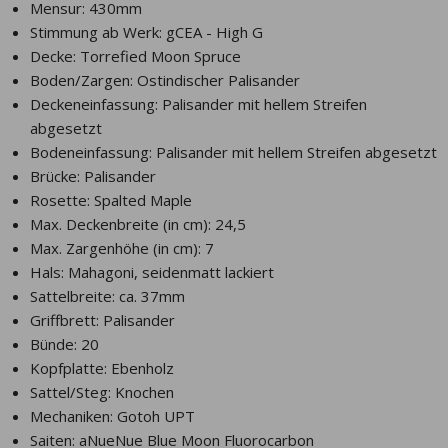
Bitte beachte: Services (Pin anbringen, individuelle Setups, Saitenwechsel)
Mensur: 430mm
sind in dieser Zeit nicht möglich. Falls du etwas retournieren möchtest, dann
Stimmung ab Werk: gCEA - High G
melde deine Retoure bitte unbedingt per E-Mail an. Beratung (per E-Mail)
dauert etwas länger als gewöhnlich.
Decke: Torrefied Moon Spruce
Mahalo!
Boden/Zargen: Ostindischer Palisander
PS. Damit du auch in Zukunft nichts verpasst, melde dich für unseren
Deckeneinfassung: Palisander mit hellem Streifen
Newsletter an.
abgesetzt
Bodeneinfassung: Palisander mit hellem Streifen abgesetzt
Brücke: Palisander
Erlaubnis zum Marketing: Bitte wähle aus, wie du von uns hören möchtest:
Rosette: Spalted Maple
E-Mail
Max. Deckenbreite (in cm): 24,5
Du kannst dich jederzeit abmelden, indem du auf den Link in der Fußzeile unserer E-Mails klickst. Informationen
zu unseren
findest du auf unserer Website.
Datenschutzpraktiken
Max. Zargenhöhe (in cm): 7
Anmelden!
Hals: Mahagoni, seidenmatt lackiert
Sattelbreite: ca. 37mm
Griffbrett: Palisander
Bünde: 20
Kopfplatte: Ebenholz
Sattel/Steg: Knochen
Mechaniken: Gotoh UPT
Saiten: aNueNue Blue Moon Fluorocarbon