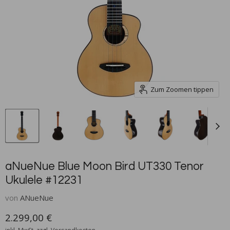
Zum Zoomen tippen
aNueNue Blue Moon Bird UT330 Tenor
Ukulele #12231
von
ANueNue
Aktueller Preis
2.299,00 €